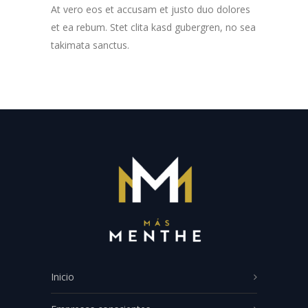
At vero eos et accusam et justo duo dolores
et ea rebum. Stet clita kasd gubergren, no sea
takimata sanctus.
Inicio